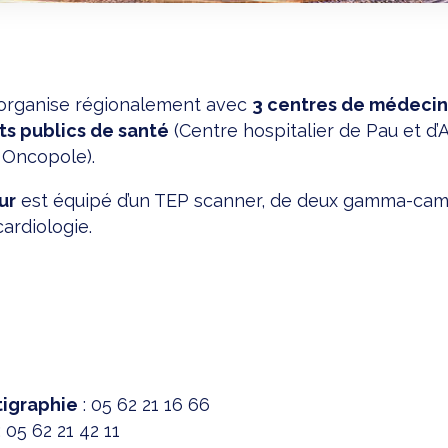
organise régionalement avec
3 centres de médecin
ts publics de santé
(Centre hospitalier de Pau et d’Alb
– Oncopole).
ur
est équipé d’un TEP scanner, de deux gamma-cam
ardiologie.
tigraphie
: 05 62 21 16 66
: 05 62 21 42 11