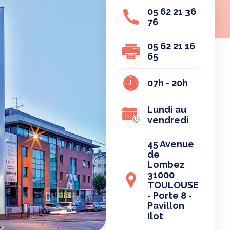
05 62 21 36
76
05 62 21 16
65
07h - 20h
Lundi au
vendredi
45 Avenue
de
Lombez
31000
TOULOUSE
- Porte 8 -
Pavillon
Ilot