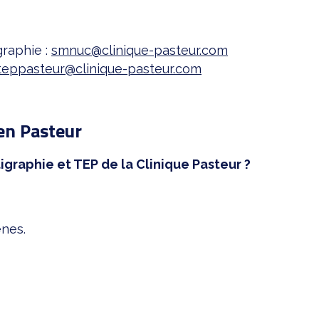
graphie :
smnuc@clinique-pasteur.com
teppasteur@clinique-pasteur.com
en Pasteur
graphie et TEP de la Clinique Pasteur ?
ènes.